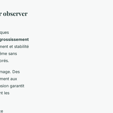
r observer
iques
grossissement
ent et stabilité
même sans
orés.
'image. Des
ement aux
sion garantit
t les
ce