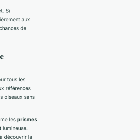
t. Si
lièrement aux
 chances de
ue
ur tous les
ux références
es oiseaux sans
mme les
prismes
t lumineuse.
à découvrir la