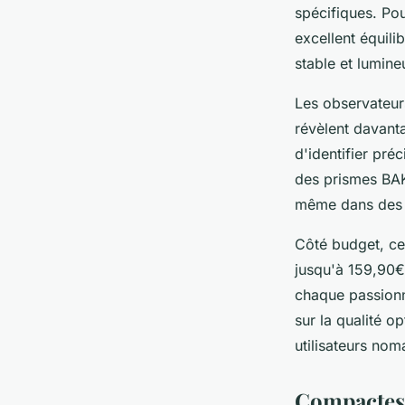
spécifiques. Po
excellent équili
stable et lumine
Les observateur
révèlent davanta
d'identifier pré
des prismes BAK-
même dans des c
Côté budget, ce
jusqu'à 159,90€ 
chaque passionn
sur la qualité o
utilisateurs nom
Compactes o