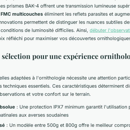
Les prismes BAK-4 offrent une transmission lumineuse supéri
es FMC multicouches
éliminent les reflets parasites et augme
innovations permettent de distinguer les nuances subtiles d
nditions de luminosité difficiles. Ainsi,
débuter l'observa
oix réfléchi pour maximiser vos découvertes ornithologique
e sélection pour une expérience ornithol
lles adaptées à l'ornithologie nécessite une attention partic
es techniques essentiels. Ces caractéristiques déterminent d
bservations et votre confort sur le terrain.
absolue
: Une protection IPX7 minimum garantit l'utilisation
atinales aux averses soudaines
isé
: Un modèle entre 500g et 800g offre le meilleur compr