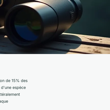
ion de 15% des
n d'une espèce
ttéralement
haque