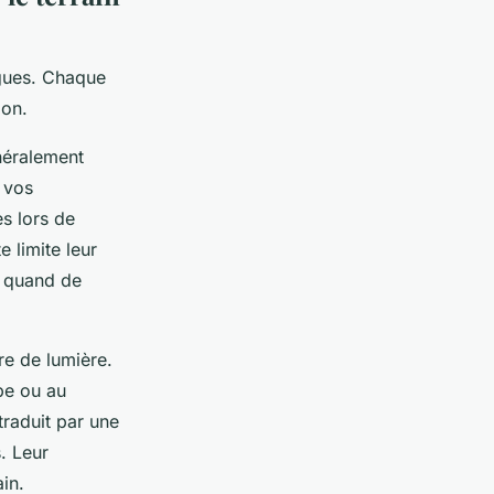
ogues. Chaque
ion.
énéralement
 vos
es lors de
e limite leur
e quand de
re de lumière.
be ou au
traduit par une
. Leur
in.