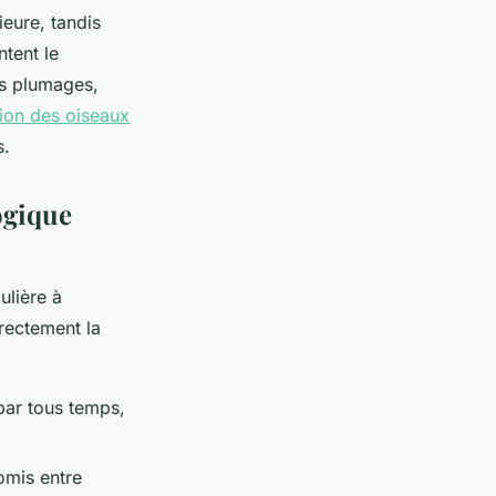
eure, tandis
ntent le
es plumages,
tion des oiseaux
s.
ogique
ulière à
irectement la
 par tous temps,
omis entre