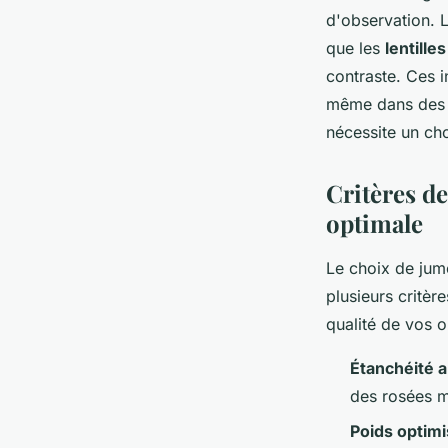
d'observation. 
que les
lentill
contraste. Ces 
même dans des co
nécessite un ch
Critères d
optimale
Le choix de jume
plusieurs critèr
qualité de vos o
Étanchéité 
des rosées m
Poids optim