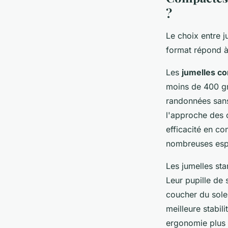
?
Le choix entre 
format répond à 
Les
jumelles c
moins de 400 gr
randonnées sans 
l'approche des o
efficacité en co
nombreuses espè
Les jumelles st
Leur pupille de
coucher du sole
meilleure stabil
ergonomie plus i