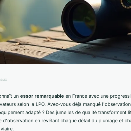
maux
lles pour
connaît un
essor remarquable
en France avec une progress
ateurs selon la LPO. Avez-vous déjà manqué l'observatio
bservation
équipement adapté ? Des jumelles de qualité transforment li
e d'observation en révélant chaque détail du plumage et c
viaire.