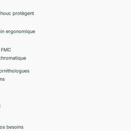
chouc protègent
main ergonomique
s FMC
 chromatique
 ornithologues
ons
s
os besoins