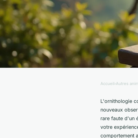
Accueil
›
Autres ani
AUTRES ANIMAUX
Les meilleures jume
L'ornithologie 
nouveaux observ
l'ornithologie et l'o
rare faute d'un 
votre expérienc
extérieure
comportement a