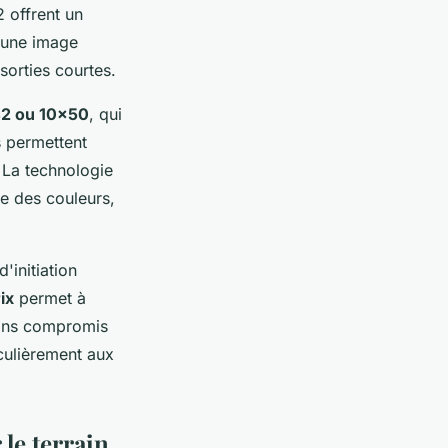
 offrent un
t une image
sorties courtes.
2 ou 10x50
, qui
s permettent
. La technologie
le des couleurs,
initiation
ix
permet à
sans compromis
culièrement aux
le terrain