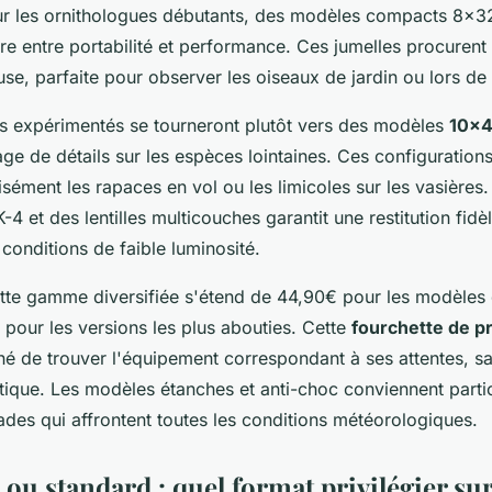
ur les ornithologues débutants, des modèles compacts 8x32
bre entre portabilité et performance. Ces jumelles procuren
use, parfaite pour observer les oiseaux de jardin ou lors de 
s expérimentés se tourneront plutôt vers des modèles
10x4
ge de détails sur les espèces lointaines. Ces configuration
cisément les rapaces en vol ou les limicoles sur les vasières
4 et des lentilles multicouches garantit une restitution fidè
onditions de faible luminosité.
tte gamme diversifiée s'étend de 44,90€ pour les modèles d'
pour les versions les plus abouties. Cette
fourchette de pr
é de trouver l'équipement correspondant à ses attentes, 
ptique. Les modèles étanches et anti-choc conviennent parti
ades qui affrontent toutes les conditions météorologiques.
u standard : quel format privilégier sur 