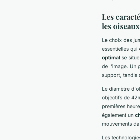
Les caract
Alexandre
•
13 janvier 2026
•
7 min de lecture
les oiseaux
Le choix des jum
essentielles qui
optimal
se situe
de l'image. Un 
support, tandis 
Le diamètre d'ob
objectifs de 42
premières heure
également un
c
mouvements dans
Les technologie