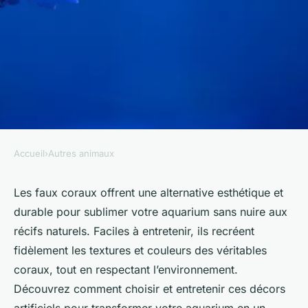
Accueil
›
Autres animaux
AUTRES ANIMAUX
Faux coraux : embellissez
Les faux coraux offrent une alternative esthétique et
durable pour sublimer votre aquarium sans nuire aux
votre aquarium en toute
récifs naturels. Faciles à entretenir, ils recréent
simplicité
fidèlement les textures et couleurs des véritables
coraux, tout en respectant l’environnement.
Alexandre
•
11 septembre 2025
•
5 min de lecture
Découvrez comment choisir et entretenir ces décors