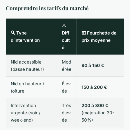
Comprendre les tarifs du marché
⚠️
🔍 Type
Diffi
💶 Fourchette de
d’intervention
cult
prix moyenne
é
Nid accessible
Mod
90 à 150 €
(basse hauteur)
érée
Nid en hauteur /
Élev
150 à 200 €
toiture
ée
Intervention
Très
200 à 300 €
urgente (soir /
élev
(majoration 30-
week-end)
ée
50%)