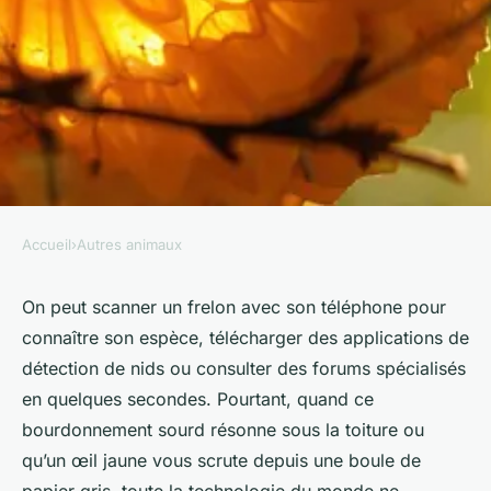
Accueil
›
Autres animaux
AUTRES ANIMAUX
Guide pratique pour éliminer
On peut scanner un frelon avec son téléphone pour
connaître son espèce, télécharger des applications de
efficacement un nid de frelon
détection de nids ou consulter des forums spécialisés
en quelques secondes. Pourtant, quand ce
Brune
•
23/04/2026 18:17
•
10 min de lecture
bourdonnement sourd résonne sous la toiture ou
qu’un œil jaune vous scrute depuis une boule de